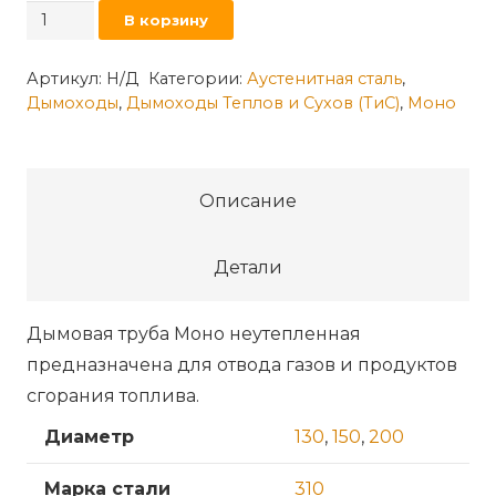
Количество
В корзину
товара
Труба
Артикул:
Н/Д
Категории:
Аустенитная сталь
,
Дымоходы
,
Дымоходы Теплов и Сухов (ТиС)
,
Моно
моно
L250
ТМ-
Р
Описание
(310-
0.8)
Детали
Дымовая труба Моно неутепленная
предназначена для отвода газов и продуктов
сгорания топлива.
Диаметр
130
,
150
,
200
Марка стали
310