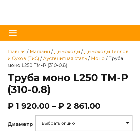
Главная
/
Магазин
/
Дымоходы
/
Дымоходы Теплов
и Сухов (ТиС)
/
Аустенитная сталь
/
Моно
/ Труба
моно L250 ТМ-Р (310-0.8)
Труба моно L250 ТМ-Р
(310-0.8)
₽
1 920.00
–
₽
2 861.00
Выбрать опцию
Диаметр