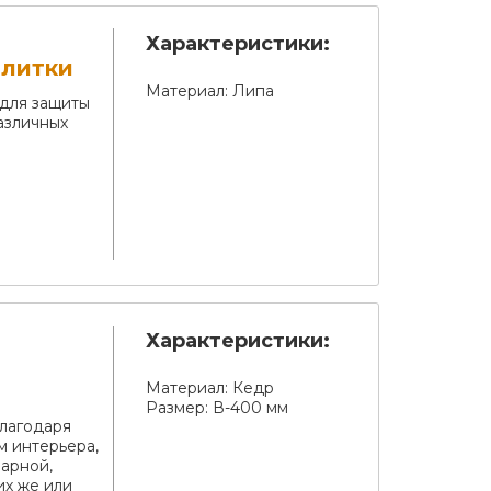
Характеристики:
плитки
Материал:
Липа
для защиты
азличных
Характеристики:
Материал:
Кедр
Размер:
В-400 мм
благодаря
м интерьера,
парной,
их же или