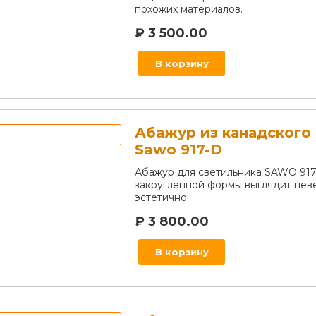
похожих материалов.
₽
3 500.00
В корзину
Абажур из канадского
Sawo 917-D
Абажур для светильника SAWO 91
закруглённой формы выглядит нев
эстетично.
₽
3 800.00
В корзину