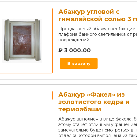
Абажур угловой с
гималайской солью 3 
Предлагаемый абажур необходим 
плафона банного светильника от р
повреждений.
₽
3 000.00
В корзину
Абажур «Факел» из
золотистого кедра и
термоабаши
Абажур выполнен в виде факела, 
этому станет отличным украшение
замечательно будет смотреться в 
отделка которой выполнена из так