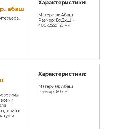
Характеристики:
р. абаш
Материал:
Абаш
нтерьера,
Размер:
ВхДхШ -
400х255х145 мм
Характеристики:
ш
Материал:
Абаш
Размер:
60 см
древесины
 всеми
для
изделий в
ратур и