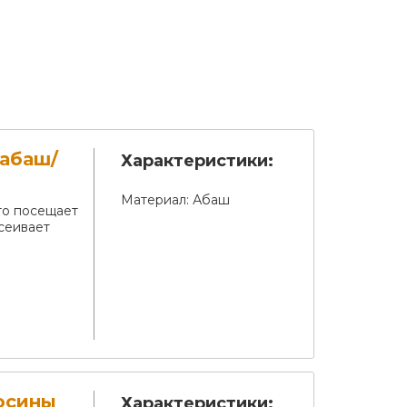
 абаш/
Характеристики:
Материал:
Абаш
то посещает
сеивает
осины
Характеристики: