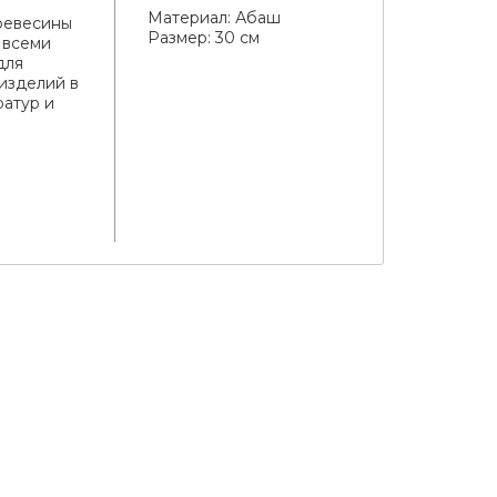
Материал:
Абаш
древесины
Размер:
30 см
 всеми
для
изделий в
ратур и