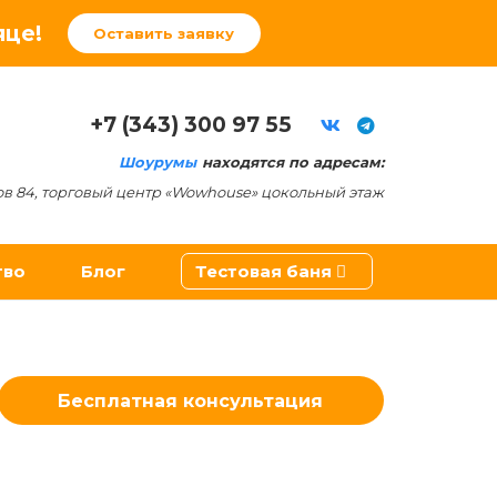
яце!
Оставить заявку
+7 (343) 300 97 55
Шоурумы
находятся по адресам:
ов 84, торговый центр «Wowhouse» цокольный этаж
тво
Блог
Тестовая баня
ители
Бесплатная консультация