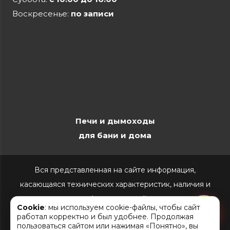
Воскресенье:
по записи
Печи и дымоходы
для бани и дома
Вся представленная на сайте информация,
касающаяся технических характеристик, наличия и
стоимости, носит информационный характер и ни при
Cookie
: мы используем cookie-файлы, чтобы сайт
каких условиях не является публичной офертой,
работал корректно и был удобнее. Продолжая
пользоваться сайтом или нажимая «Понятно», вы
определяемой положениями Статьи 437(2)