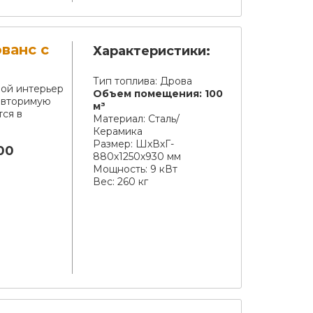
ванс с
Характеристики:
Тип топлива:
Дрова
бой интерьер
Объем помещения:
100
овторимую
м³
тся в
Материал:
Сталь/
Керамика
Размер:
ШхВхГ-
00
880х1250х930 мм
Мощность:
9 кВт
Вес:
260 кг