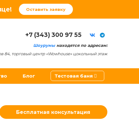
яце!
Оставить заявку
+7 (343) 300 97 55
Шоурумы
находятся по адресам:
ов 84, торговый центр «Wowhouse» цокольный этаж
тво
Блог
Тестовая баня
ители
Бесплатная консультация