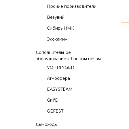
Прочие производители
Везувий
Сибирь НМК
Экокамин
Дополнительное
оборудование к банным печам
VÖHRINGER
Атмосфера
EASYSTEAM
Grill'D
GEFEST
Дымоходы