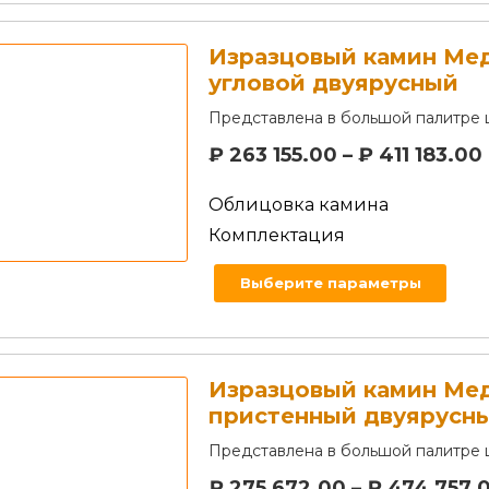
Изразцовый камин Ме
угловой двуярусный
Представлена в большой палитре 
₽
263 155.00
–
₽
411 183.00
Облицовка камина
Комплектация
Выберите параметры
Изразцовый камин Ме
пристенный двуярусн
Представлена в большой палитре 
₽
275 672.00
–
₽
474 757.