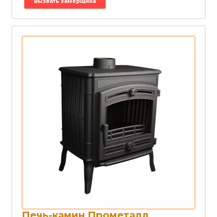
Вызвать замерщика
Печь-камин Прометалл