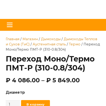
Главная
/
Магазин
/
Дымоходы
/
Дымоходы Теплов
и Сухов (ТиС)
/
Аустенитная сталь
/
Термо
/ Переход
Моно/Термо ПМТ-Р (310-0.8/304)
Переход Моно/Термо
ПМТ-Р (310-0.8/304)
₽
4 086.00
–
₽
5 849.00
Диаметр
Количество
В корзину