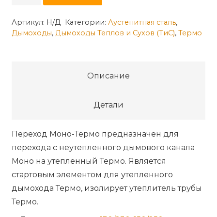
товара
Переход
Артикул:
Н/Д
Категории:
Аустенитная сталь
,
Дымоходы
,
Дымоходы Теплов и Сухов (ТиС)
,
Термо
Моно/
Термо
ПМТ-
Р
Описание
(310-
0.8/304)
Детали
Переход Моно-Термо предназначен для
перехода с неутепленного дымового канала
Моно на утепленный Термо. Является
стартовым элементом для утепленного
дымохода Термо, изолирует утеплитель трубы
Термо.