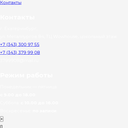
Контакты
Контакты
г. Екатеринбург,
ул. Металлургов 84, ТЦ Wowhouse, цокольный этаж
+7 (343) 300 97 55
+7 (343) 379 99 08
3799908@mail.ru
Режим работы
Понедельник — пятница:
с 9.00 до 18.00
Суббота:
с 10.00 до 16.00
Воскресенье:
по записи
×
[]