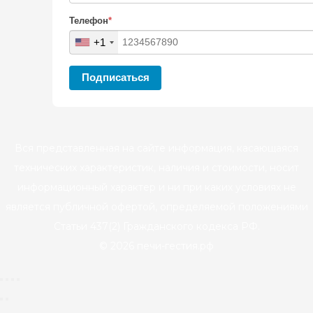
Телефон
*
+1
Подписаться
Вся представленная на сайте информация, касающаяся
технических характеристик, наличия и стоимости, носит
информационный характер и ни при каких условиях не
является публичной офертой, определяемой положениями
Статьи 437(2) Гражданского кодекса РФ.
© 2026 печи-гестия.рф