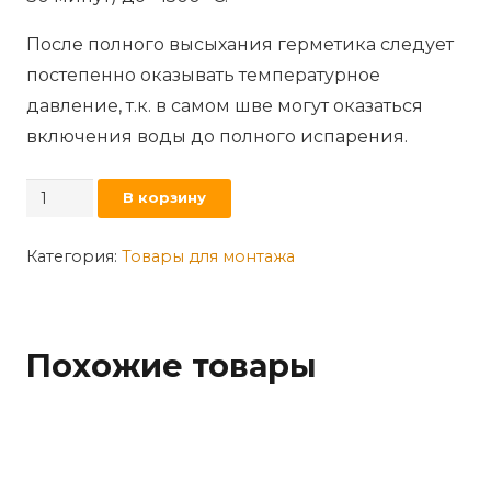
После полного высыхания герметика следует
постепенно оказывать температурное
давление, т.к. в самом шве могут оказаться
включения воды до полного испарения.
Количество
В корзину
товара
Герметик
Категория:
Товары для монтажа
Sila
PRO
Max
Похожие товары
Sealant
1500
для
печей