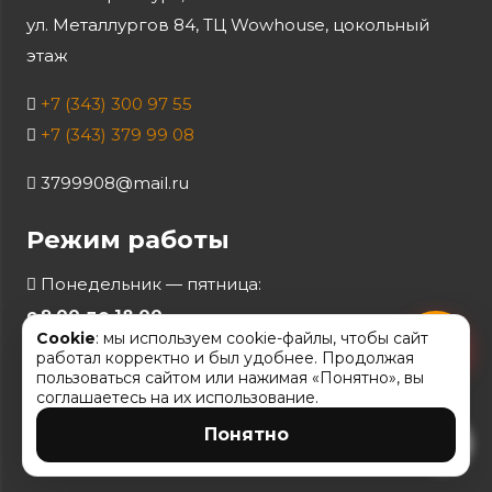
ул. Металлургов 84, ТЦ Wowhouse, цокольный
этаж
+7 (343) 300 97 55
+7 (343) 379 99 08
3799908@mail.ru
Режим работы
Понедельник — пятница:
с 9.00 до 18.00
Cookie
: мы используем cookie-файлы, чтобы сайт
Суббота:
с 10.00 до 16.00
работал корректно и был удобнее. Продолжая
Воскресенье:
по записи
пользоваться сайтом или нажимая «Понятно», вы
соглашаетесь на их использование.
Понятно