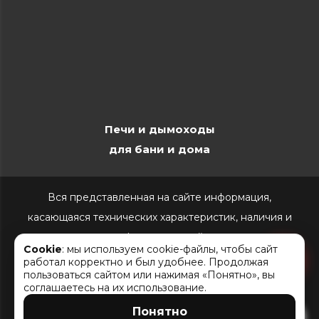
Печи и дымоходы
для бани и дома
Вся представленная на сайте информация,
касающаяся технических характеристик, наличия и
стоимости, носит информационный характер и ни при
Cookie
: мы используем cookie-файлы, чтобы сайт
каких условиях не является публичной офертой,
работал корректно и был удобнее. Продолжая
пользоваться сайтом или нажимая «Понятно», вы
определяемой положениями Статьи 437(2)
соглашаетесь на их использование.
Гражданского кодекса РФ.
Понятно