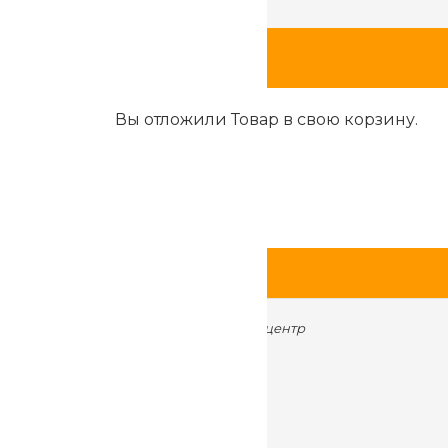
Шоурумы
Вы отложили
Товар
в свою корзину.
находятся по адресам:
ул. Металлургов 84, торговый центр