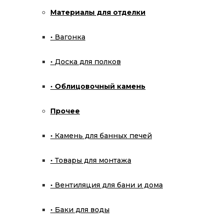
Материалы для отделки
Подвесные камины
Вагонка
Страница 2
Вернуться назад
Доска для полков
Бесплатная консультация
Облицовочный камень
Категории товаров
Прочее
Уличные кухни
Камень для банных печей
Комплектация
Товары для монтажа
Модули для кухни
Готовые решения
Вентиляция для бани и дома
Печи для бани
Баки для воды