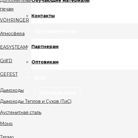
Обучающие материалы
Дополнительное оборудование к банным
печам
Контакты
VÖHRINGER
Сотрудничество
Атмосфера
Партнерам
EASYSTEAM
Grill'D
Оптовикам
GEFEST
Блог
Дымоходы
Тестовая баня
Дымоходы Теплов и Сухов (ТиС)
Аустенитная сталь
Моно
Термо