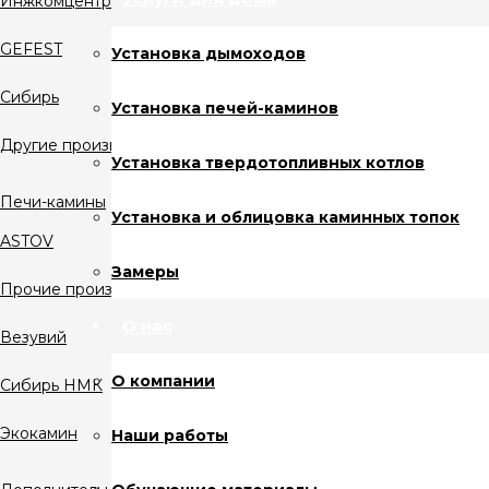
Инжкомцентр
GEFEST
Установка дымоходов
Сибирь
Установка печей-каминов
Другие производители
Установка твердотопливных котлов
Печи-камины
Установка и облицовка каминных топок
ASTOV
Замеры
Прочие производители
О нас
Везувий
О компании
Сибирь НМК
Экокамин
Наши работы