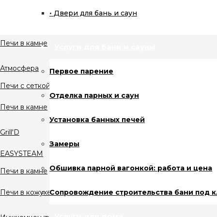
Ферингер
Двери для бань и саун
Печи в кожухе
Печи в камне
Услуги для бани и сауны
Атмосфера
Первое парение
Печи с сеткой
Отделка парных и саун
Печи в камне
Установка банных печей
Grill'D
Замеры
EASYSTEAM
Обшивка парной вагонкой: работа и цена
Печи в камне
Сопровождение строительства бани под 
Печи в кожухе
Услуги для дома