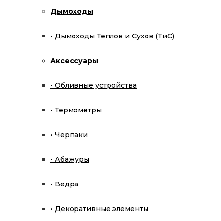
Дымоходы
Эскиз парной по вашим размерам
Дымоходы Теплов и Сухов (ТиС)
Оставить заявку
Аксессуары
Обливные устройства
Термометры
Черпаки
Подвесные камины
Абажуры
Главная
Ведра
Декоративные элементы
Магазин