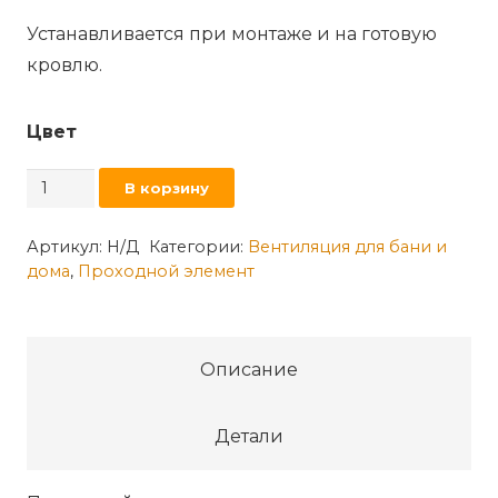
Устанавливается при монтаже и на готовую
кровлю.
Цвет
Количество
В корзину
товара
Проходной
Артикул:
Н/Д
Категории:
Вентиляция для бани и
дома
,
Проходной элемент
элемент
VILPE
MUOTOKATE
Описание
Детали