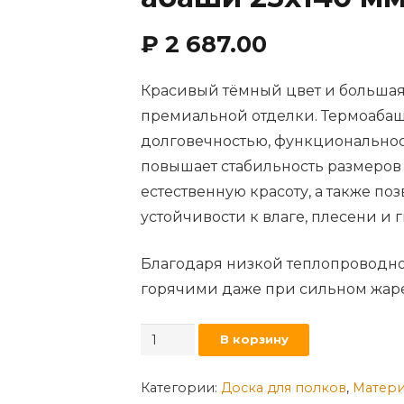
₽
2 687.00
Красивый тёмный цвет и большая
премиальной отделки. Термоабаш
долговечностью, функциональнос
повышает стабильность размеров
естественную красоту, а также п
устойчивости к влаге, плесени и 
Благодаря низкой теплопроводно
горячими даже при сильном жаре
Количество
В корзину
товара
Полки
Категории:
Доска для полков
,
Матери