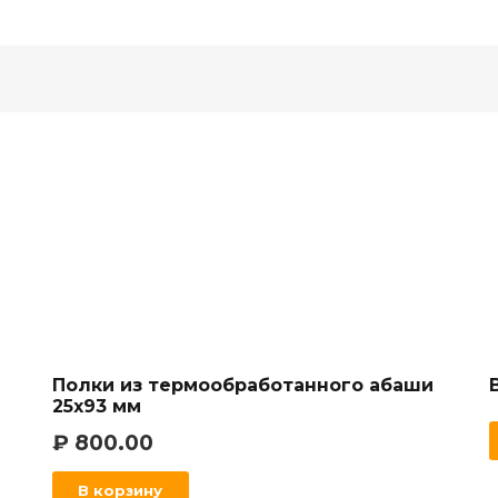
из
термообработанного
абаши
25х140
мм
Полки из термообработанного абаши
25х93 мм
₽
800.00
В корзину