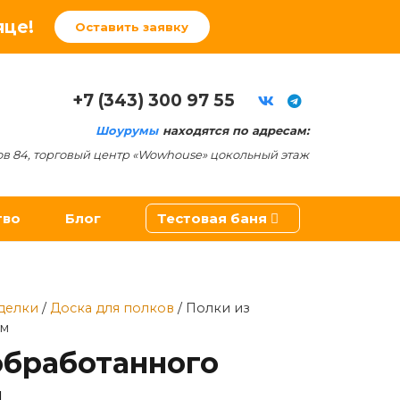
яце!
Оставить заявку
+7 (343) 300 97 55
Шоурумы
находятся по адресам:
ов 84, торговый центр «Wowhouse» цокольный этаж
тво
Блог
Тестовая баня
ители
делки
/
Доска для полков
/ Полки из
мм
обработанного
м