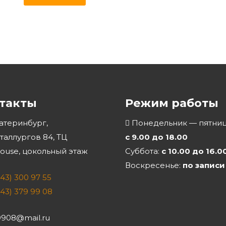
такты
Режим работы
катеринбург,
Понедельник — пятниц
еталлургов 84, ТЦ
с 9.00 до 18.00
use, цокольный этаж
Суббота:
с 10.00 до 16.0
Воскресенье:
по записи
343) 300 97 55
343) 379 99 08
908@mail.ru