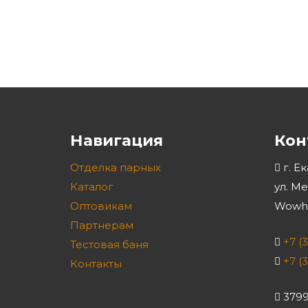
Навигация
Кон
Отделка парных
г. Е
Каталог
ул. М
Оптовикам
Wowho
Партнерам
+7 (
Тестовая баня
+7 (
Контакты
3799