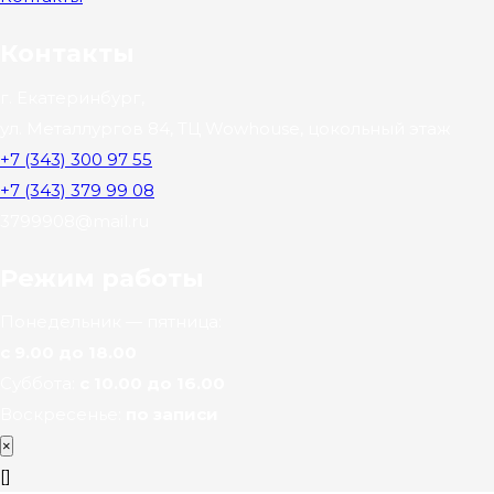
Контакты
г. Екатеринбург,
ул. Металлургов 84, ТЦ Wowhouse, цокольный этаж
+7 (343) 300 97 55
+7 (343) 379 99 08
3799908@mail.ru
Режим работы
Понедельник — пятница:
с 9.00 до 18.00
Суббота:
с 10.00 до 16.00
Воскресенье:
по записи
×
[]