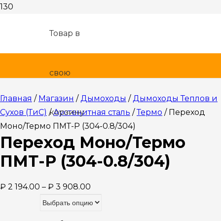
Товар
в
свою
Главная
/
Магазин
/
Дымоходы
/
Дымоходы Теплов и
Сухов (ТиС)
/
корзину.
Аустенитная сталь
/
Термо
/ Переход
Моно/Термо ПМТ-Р (304-0.8/304)
Переход Моно/Термо
ПМТ-Р (304-0.8/304)
₽
2 194.00
–
₽
3 908.00