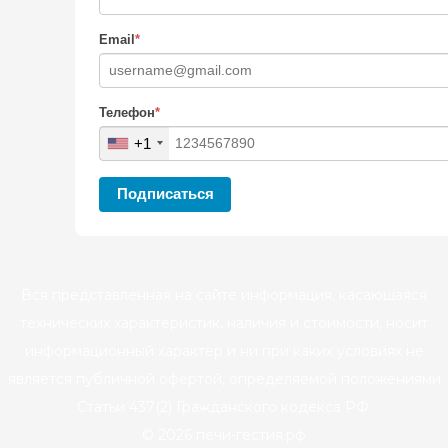
Email
*
Телефон
*
+1
Подписаться
Вся представленная на сайте информация, касающаяся
технических характеристик, наличия и стоимости, носит
информационный характер и ни при каких условиях не
является публичной офертой, определяемой положениями
Статьи 437(2) Гражданского кодекса РФ.
© 2026 печи-гестия.рф