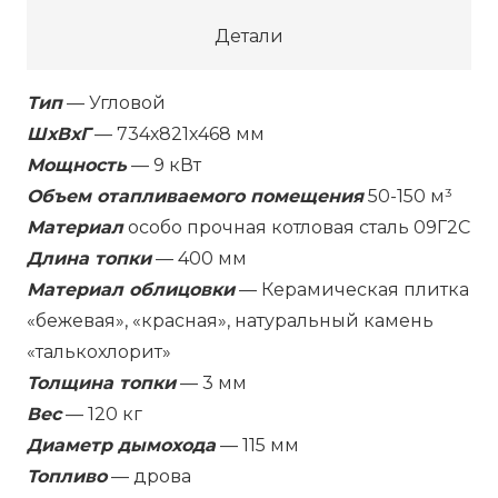
угловой
с
Детали
конфоркой
9
Тип
— Угловой
кВт
ШхВхГ
— 734х821х468 мм
(150
Мощность
— 9
кВт
м3)
Объем отапливаемого помещения
50-150 м³
Ø
Материал
особо прочная котловая сталь 09Г2С
115мм
Длина топки
— 400
мм
Материал облицовки
— Керамическая плитка
«бежевая», «красная», натуральный камень
«талькохлорит»
Толщина топки
— 3
мм
Вес
— 120
кг
Диаметр дымохода
— 115
мм
Топливо
— дрова