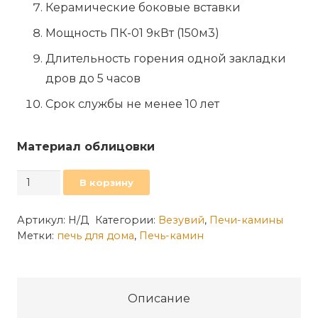
Керамические боковые вставки
Мощность ПК-01 9кВт (150м3)
Длительность горения одной закладки
дров до 5 часов
Срок службы не менее 10 лет
Материал облицовки
Количество
В корзину
товара
Печь-
Артикул:
Н/Д
Категории:
Везувий
,
Печи-камины
Метки:
печь для дома
,
Печь-камин
Камин
ВЕЗУВИЙ
ПК-01
(220)
Описание