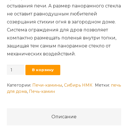
остывания печи. А размер панорамного стекла
не оставит равнодушным любителей
созерцания стихии огня в загородном доме.
Система ограждения для дров позволяет
компактно размещать поленья внутри топки,
защищая тем самым панорамное стекло от
механических воздействий.
Количество
В корзину
товара
Печь-
Категории:
Печи-камины
,
Сибирь НМК
Метки:
печь
для дома
,
Печь-камин
камин
стальная
"Сибирь"
8
Описание
кВт