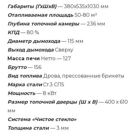
Габариты (ГхШхВ)
— 380х535х1030 мм
Отапливаемая площадь
50-80 м²
Глубина топочной камеры
— 236 мм
КПД
— 80 %
Диаметр дымохода
— 115 мм
Выход дымохода
Сверху
Масса печи
Нетто — 127
Брутто
— 156
Вид топлива
Дрова, прессованные брикеты
Марка стали
Ст.3 СП5
Мощность
— 8 кВт
Размер топочной дверцы (Ш х В)
— 400 х 610
мм
Система «Чистое стекло»
Толщина стали
— 3 мм