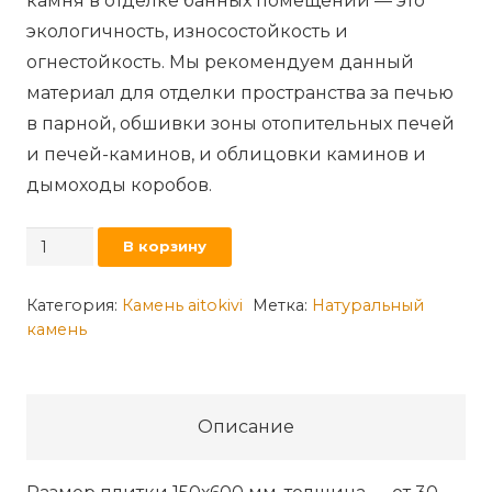
камня в отделке банных помещений — это
экологичность, износостойкость и
огнестойкость. Мы рекомендуем данный
материал для отделки пространства за печью
в парной, обшивки зоны отопительных печей
и печей-каминов, и облицовки каминов и
дымоходы коробов.
Количество
В корзину
товара
Натуральный
Категория:
Камень aitokivi
Метка:
Натуральный
камень
камень
AITOKIVI
Mountain
Grey
Описание