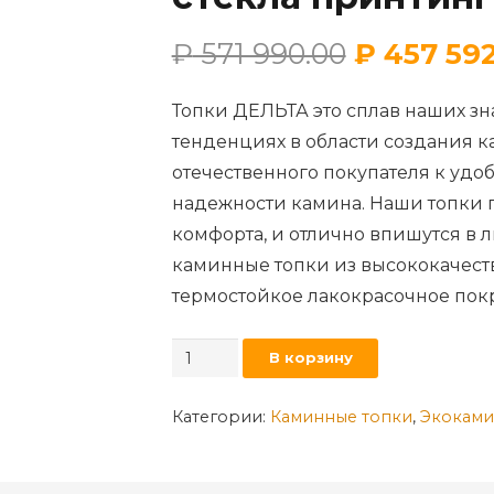
₽
571 990.00
₽
457 592
Топки ДЕЛЬТА это сплав наших з
тенденциях в области создания 
отечественного покупателя к удо
надежности камина. Наши топки 
комфорта, и отлично впишутся в
каминные топки из высококачест
термостойкое лакокрасочное пок
Количество
В корзину
товара
Каминная
Категории:
Каминные топки
,
Экоками
топка
ДЕЛЬТА