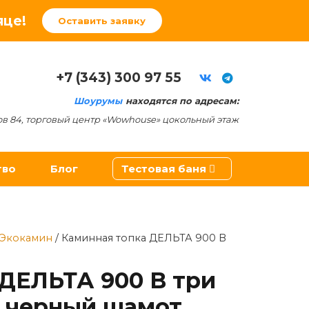
яце!
Оставить заявку
+7 (343) 300 97 55
Шоурумы
находятся по адресам:
ов 84, торговый центр «Wowhouse» цокольный этаж
тво
Блог
Тестовая баня
ители
Экокамин
/ Каминная топка ДЕЛЬТА 900 B
 ДЕЛЬТА 900 B три
г черный шамот