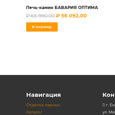
Печь-камин БАВАРИЯ ОПТИМА
₽
65 990.00
₽
56 092.00
В корзину
Навигация
Кон
Отделка парных
г. Е
Каталог
ул. М