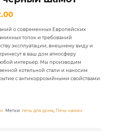
.00
наний о современных Европейских
каминных топок и требований
бству эксплуатации, внешнему виду и
принесут в ваш дом атмосферу
 любой интерьер. Мы производим
венной котельной стали и наносим
рытие с антикоррозийными свойствами.
н
Метки:
печь для дома
,
Печь-камин