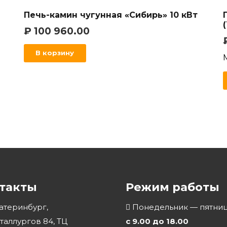
Печь-камин чугунная «Сибирь» 10 кВт
₽
100 960.00
В корзину
такты
Режим работы
катеринбург,
Понедельник — пятниц
еталлургов 84, ТЦ
с 9.00 до 18.00