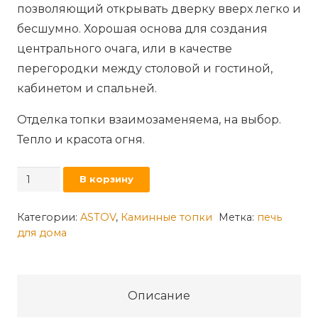
позволяющий открывать дверку вверх легко и
бесшумно. Хорошая основа для создания
центрального очага, или в качестве
перегородки между столовой и гостиной,
кабинетом и спальней.
Отделка топки взаимозаменяема, на выбор.
Тепло и красота огня.
Количество
В корзину
товара
Каминная
Категории:
ASTOV
,
Каминные топки
Метка:
печь
для дома
топка
АСТОВ
ПТ
12057
Описание