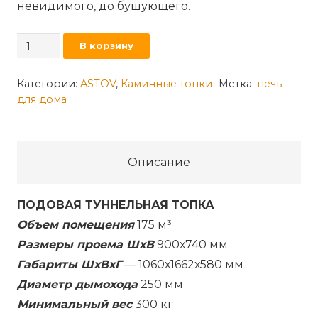
невидимого, до бушующего.
Количество
В корзину
товара
Каминная
Категории:
ASTOV
,
Каминные топки
Метка:
печь
для дома
топка
АСТОВ
ПТ
9074
Описание
ПОДОВАЯ ТУННЕЛЬНАЯ ТОПКА
Объем помещения
175 м³
Размеры проема ШхВ
900х740 мм
Габариты ШхВхГ
— 1060х1662х580 мм
Диаметр дымохода
250 мм
Минимальный вес
300 кг