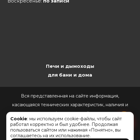
Воскресенье:
по записи
Печи и дымоходы
для бани и дома
Вся представленная на сайте информация,
касающаяся технических характеристик, наличия и
стоимости, носит информационный характер и ни при
Cookie
: мы используем cookie-файлы, чтобы сайт
каких условиях не является публичной офертой,
работал корректно и был удобнее. Продолжая
пользоваться сайтом или нажимая «Понятно», вы
определяемой положениями Статьи 437(2)
соглашаетесь на их использование.
Гражданского кодекса РФ.