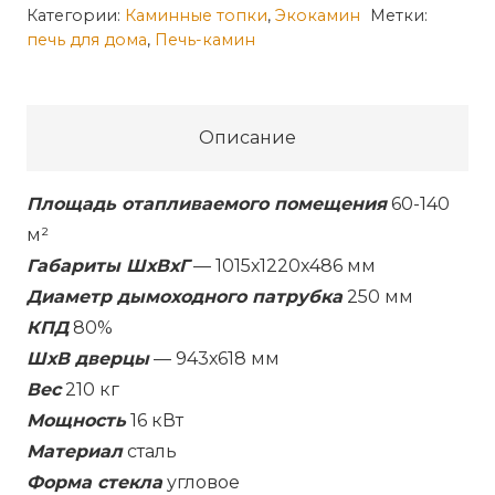
Каминная
Категории:
Каминные топки
,
Экокамин
Метки:
печь для дома
,
Печь-камин
топка
Альфа
1000
L
Описание
два
стекла
Площадь отапливаемого помещения
60-140
левая
м²
Габариты ШхВхГ
— 1015х1220х486 мм
Диаметр дымоходного патрубка
250 мм
КПД
80%
ШхВ дверцы
— 943х618 мм
Вес
210 кг
Мощность
16 кВт
Материал
сталь
Форма стекла
угловое