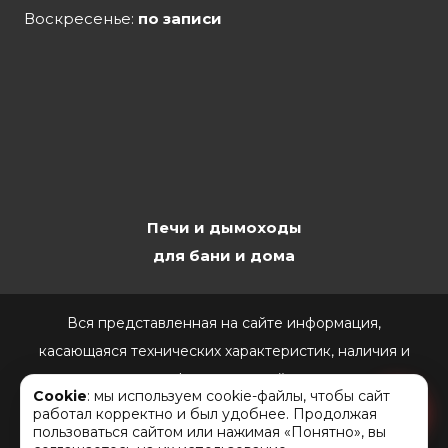
Воскресенье:
по записи
Печи и дымоходы
для бани и дома
Вся представленная на сайте информация,
касающаяся технических характеристик, наличия и
стоимости, носит информационный характер и ни при
Cookie
: мы используем cookie-файлы, чтобы сайт
каких условиях не является публичной офертой,
работал корректно и был удобнее. Продолжая
пользоваться сайтом или нажимая «Понятно», вы
определяемой положениями Статьи 437(2)