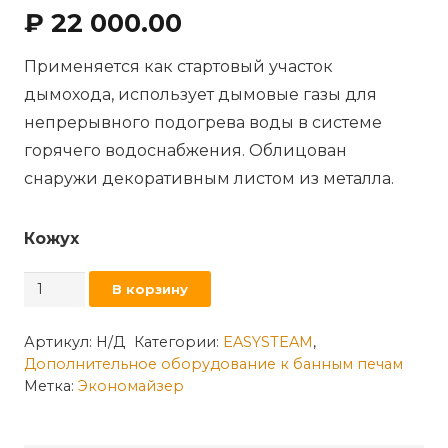
₽
22 000.00
Применяется как стартовый участок
дымохода, использует дымовые газы для
непрерывного подогрева воды в системе
горячего водоснабжения. Облицован
снаружи декоративным листом из металла.
Кожух
Количество
В корзину
товара
Экономайзер
Артикул:
Н/Д
Категории:
EASYSTEAM
,
Дополнительное оборудование к банным печам
-
Метка:
Экономайзер
теплообменник
«Д-120»