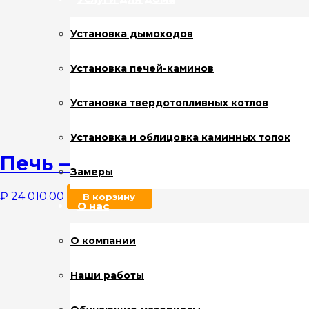
Установка дымоходов
Установка печей-каминов
Установка твердотопливных котлов
Установка и облицовка каминных топок
Печь — казан Самарканд
Замеры
₽
24 010.00
В корзину
О нас
О компании
Наши работы