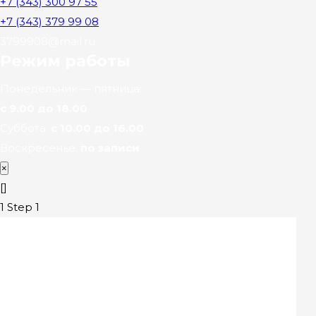
+7 (343) 300 97 55
+7 (343) 379 99 08
3799908@mail.ru
Режим работы
Понедельник — пятница:
с 9.00 до 18.00
Суббота:
с 10.00 до 16.00
Воскресенье:
по записи
×
[]
1
Step 1