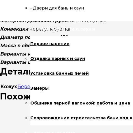
Габаритные размеры (ШхГхВ)
230х230х900 мм
Двери для бань и саун
Возможно заказать на 500 и на 700 мм
Материал дымовой трубы
AISI 316, 0,8 мм
Услуги для бани и сауны
Конвекция
нерегулируемая
Диаметр подключения
150 мм
Первое парение
Масса в сборе
7,8 кг
Варианты кожуха:
Хохлома, Модерн
Отделка парных и саун
Варианты цвета:
серый, черный
Детали
Установка банных печей
Кожух
Березовый лист
,
Модерн
,
Пар
,
Хохлома
Замеры
Похожие товары
Обшивка парной вагонкой: работа и цена
Сопровождение строительства бани под 
Услуги для дома