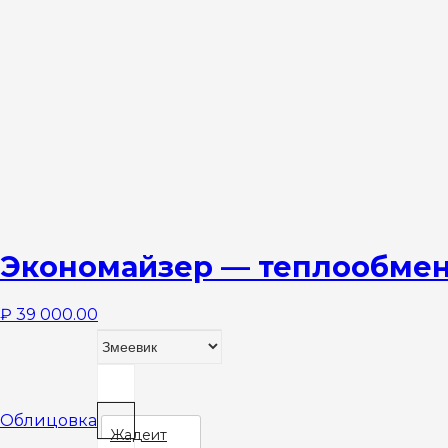
Экономайзер — теплообменн
₽
39 000.00
Облицовка
Жадеит