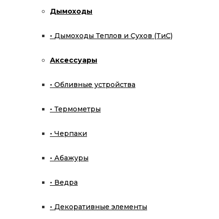
Дымоходы
Эскиз парной по вашим размерам
Дымоходы Теплов и Сухов (ТиС)
Оставить заявку
Аксессуары
Обливные устройства
Термометры
Черпаки
Абажуры
Главная
/
Магазин
/
Дополнительное оборудование 
Ведра
Экономайзер «Д-150»
Декоративные элементы