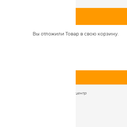
Шоурумы
Вы отложили
Товар
в свою корзину.
находятся по адресам:
ул. Металлургов 84, торговый центр