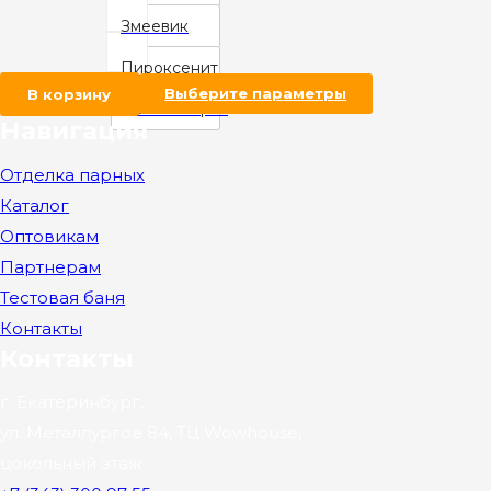
Змеевик
Пироксенит
В корзину
Выберите параметры
Талькохлорит
Навигация
Отделка парных
Каталог
Оптовикам
Партнерам
Тестовая баня
Контакты
Контакты
г. Екатеринбург,
ул. Металлургов 84, ТЦ Wowhouse,
цокольный этаж