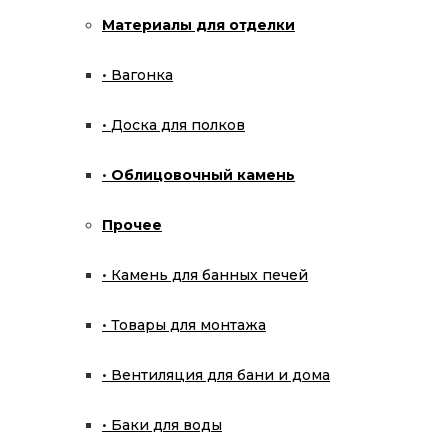
₽
16 800.00
Материалы для отделки
Применяется как стартовый участок дымохода, испо
КПД печи. Загрузка из камня защищает от прямого
Вагонка
Доска для полков
Кожух
Облицовочный камень
Модерн
Очистить
Прочее
Хохлома
Количество товара Экономайзер «Д-150»
Камень для банных печей
В корзину
Товары для монтажа
Артикул:
Н/Д
Категории:
EASYSTEAM
,
Дополнительно
Описание
Вентиляция для бани и дома
Детали
Описание
Баки для воды