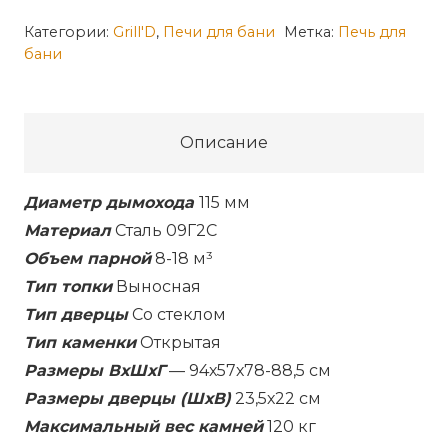
товара
Банная
Категории:
Grill'D
,
Печи для бани
Метка:
Печь для
бани
печь
Dubravo
200
Long
Описание
(дверца
со
Диаметр дымохода
115 мм
стеклом)
Материал
Сталь 09Г2С
Объем парной
8-18 м³
Тип топки
Выносная
Тип дверцы
Со стеклом
Тип каменки
Открытая
Размеры ВхШхГ
— 94х57х78-88,5 см
Размеры дверцы (ШхВ)
23,5х22 см
Максимальный вес камней
120 кг