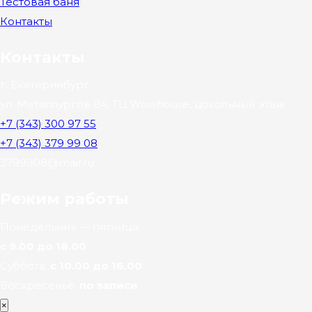
Тестовая баня
Контакты
Контакты
г. Екатеринбург,
ул. Металлургов 84, ТЦ Wowhouse, цокольный этаж
+7 (343) 300 97 55
+7 (343) 379 99 08
3799908@mail.ru
Режим работы
Понедельник — пятница:
с 9.00 до 18.00
Суббота:
с 10.00 до 16.00
Воскресенье:
по записи
×