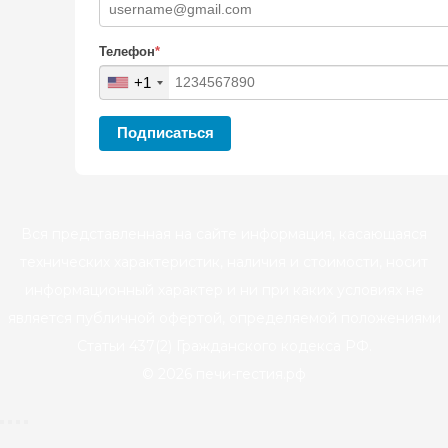
Телефон
*
+1
Подписаться
Вся представленная на сайте информация, касающаяся
технических характеристик, наличия и стоимости, носит
информационный характер и ни при каких условиях не
является публичной офертой, определяемой положениями
Статьи 437(2) Гражданского кодекса РФ.
© 2026 печи-гестия.рф