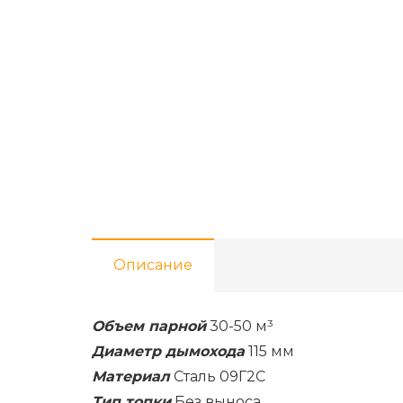
Описание
Объем парной
30-50 м³
Диаметр дымохода
115 мм
Материал
Сталь 09Г2С
Тип топки
Без выноса