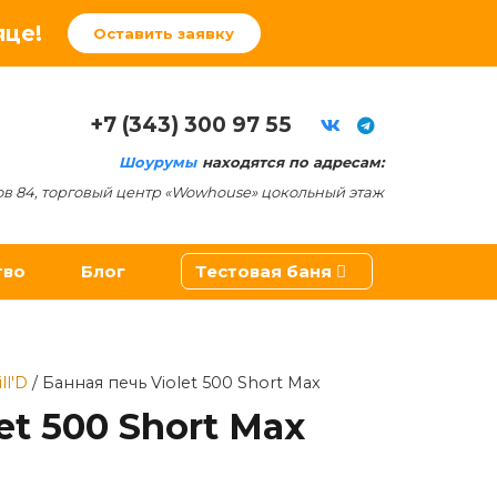
яце!
Оставить заявку
+7 (343) 300 97 55
Шоурумы
находятся по адресам:
ов 84, торговый центр «Wowhouse» цокольный этаж
тво
Блог
Тестовая баня
ители
ill'D
/ Банная печь Violet 500 Short Max
et 500 Short Max