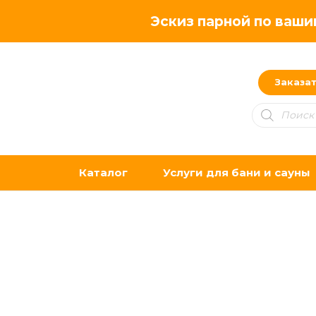
Эскиз парной по ваши
Заказа
Поиск
товаров
Каталог
Услуги для бани и сауны
Дымоходы Теплов и Сухов (ТиС)
Дополнительное оборудование к 
Декоративные элементы