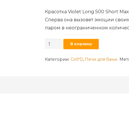
Красотка Violet Long 500 Short M
Сперва она вызовет эмоции своим
паром в неограниченном количес
Количество
В корзину
товара
Банная
Категории:
Grill'D
,
Печи для бани
Мет
печь
Violet
500
Short
Max