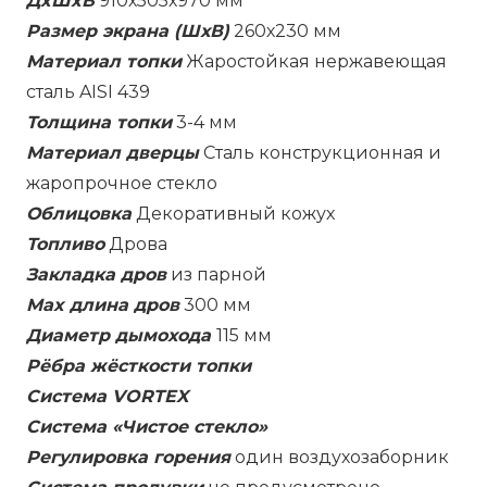
ДxШxВ
910х505х970 мм
Размер экрана (ШхВ)
260х230 мм
Материал топки
Жаростойкая нержавеющая
сталь AISI 439
Толщина топки
3-4 мм
Материал дверцы
Сталь конструкционная и
жаропрочное стекло
Облицовка
Декоративный кожух
Топливо
Дрова
Закладка дров
из парной
Max длина дров
300 мм
Диаметр дымохода
115 мм
Рёбра жёсткости топки
Система VORTEX
Система «Чистое стекло»
Регулировка горения
один воздухозаборник