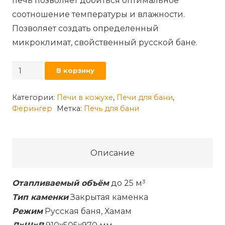
печь позволяет добиться оптимальное
соотношение температуры и влажности.
Позволяет создать определенный
микроклимат, свойственный русской бане.
Количество
В корзину
товара
Банная
Категории:
Печи в кожухе
,
Печи для бани
,
Ферингер
Метка:
Печь для бани
печь
Ферингер
Уют-25
ПФ
Описание
в
кожухе
Отапливаемый объём
до 25 м³
Лайн
Тип каменки
Закрытая каменка
Режим
Русская баня, Хамам