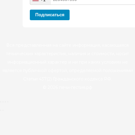
Подписаться
Вся представленная на сайте информация, касающаяся
технических характеристик, наличия и стоимости, носит
информационный характер и ни при каких условиях не
является публичной офертой, определяемой положениями
Статьи 437(2) Гражданского кодекса РФ.
© 2026 печи-гестия.рф