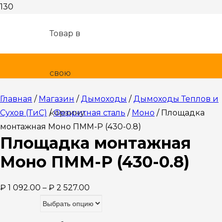
Товар
в
свою
Главная
/
Магазин
/
Дымоходы
/
Дымоходы Теплов и
Сухов (ТиС)
/
корзину.
Ферритная сталь
/
Моно
/ Площадка
монтажная Моно ПММ-Р (430-0.8)
Площадка монтажная
Моно ПММ-Р (430-0.8)
₽
1 092.00
–
₽
2 527.00