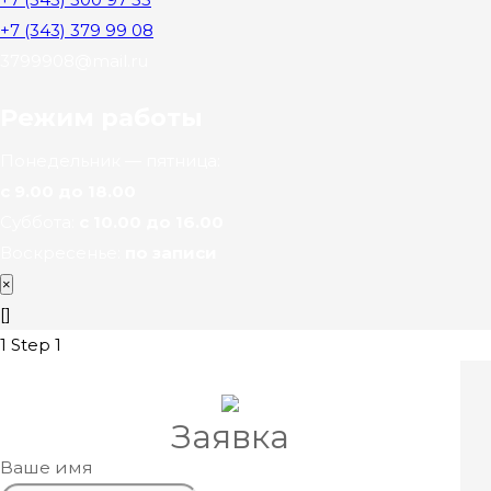
+7 (343) 379 99 08
3799908@mail.ru
Режим работы
Понедельник — пятница:
с 9.00 до 18.00
Суббота:
с 10.00 до 16.00
Воскресенье:
по записи
×
[]
1
Step 1
Заявка
Ваше имя