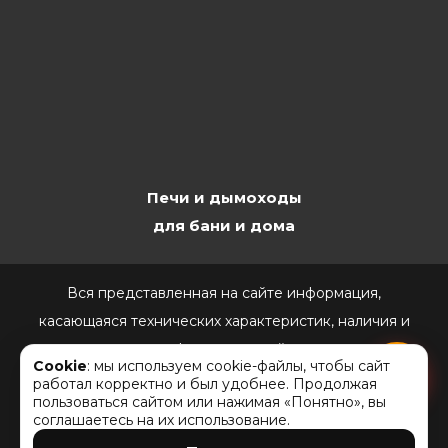
Печи и дымоходы
для бани и дома
Вся представленная на сайте информация,
касающаяся технических характеристик, наличия и
стоимости, носит информационный характер и ни при
Cookie
: мы используем cookie-файлы, чтобы сайт
каких условиях не является публичной офертой,
работал корректно и был удобнее. Продолжая
пользоваться сайтом или нажимая «Понятно», вы
определяемой положениями Статьи 437(2)
соглашаетесь на их использование.
Гражданского кодекса РФ.