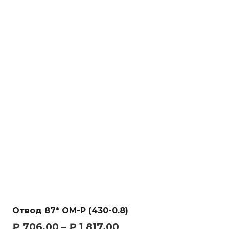
Отвод 87* OM-Р (430-0.8)
₽
706.00
–
₽
1 817.00