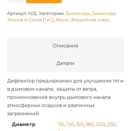
товара
Дефлектор
Артикул:
Н/Д
Категории:
Дымоходы
,
Дымоходы
Теплов и Сухов (ТиС)
,
Моно
,
Ферритная сталь
ДМ-
Р
(430-
0.5)
Описание
Детали
Дефлектор предназначен для улучшения тяги
в дымовом канале, защиты от ветра,
проникновения внутрь дымового канала
атмосферных осадков и различных
загрязнений.
Диаметр
115
,
130
,
150
,
180
,
200
,
250
,