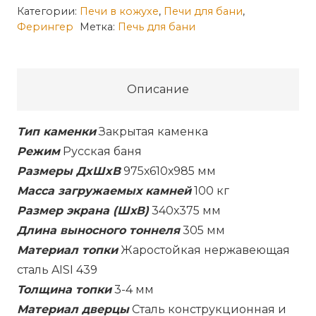
Банная
Категории:
Печи в кожухе
,
Печи для бани
,
Ферингер
Метка:
Печь для бани
печь
Ферингер
Оптима
ПФ
Описание
в
сетке
Тип каменки
Закрытая каменка
Режим
Русская баня
Размеры ДxШxВ
975х610х985 мм
Масса загружаемых камней
100 кг
Размер экрана (ШхВ)
340х375 мм
Длина выносного тоннеля
305 мм
Материал топки
Жаростойкая нержавеющая
сталь AISI 439
Толщина топки
3-4 мм
Материал дверцы
Сталь конструкционная и