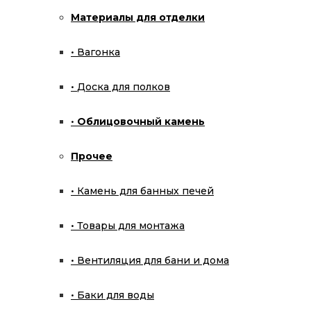
Материалы для отделки
Печи для бани
Вагонка
Ферингер
Доска для полков
Страница 8
Облицовочный камень
Вернуться назад
Бесплатная консультация
Прочее
Категории товаров
Камень для банных печей
Уличные кухни
Товары для монтажа
Модули для кухни
Вентиляция для бани и дома
Готовые решения
Баки для воды
Комплектация