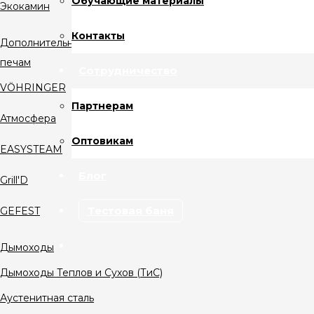
Обучающие материалы
Экокамин
Контакты
Дополнительное оборудование к банным
печам
Сотрудничество
VÖHRINGER
Партнерам
Атмосфера
Оптовикам
EASYSTEAM
Блог
Grill'D
Тестовая баня
GEFEST
Дымоходы
Дымоходы Теплов и Сухов (ТиС)
Аустенитная сталь