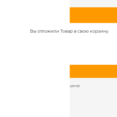
Шоурумы
Вы отложили
Товар
в свою корзину.
находятся по адресам:
ул. Металлургов 84, торговый центр