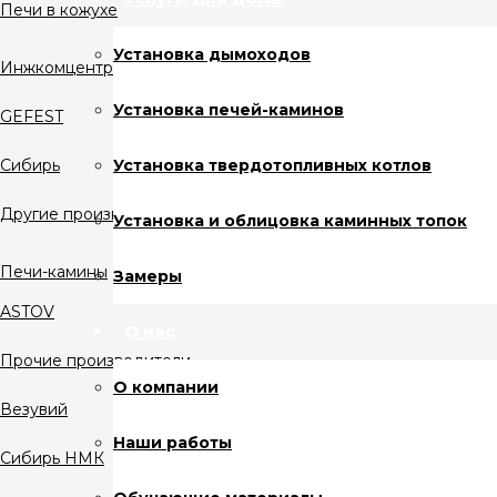
Печи в кожухе
Установка дымоходов
Инжкомцентр
Установка печей-каминов
GEFEST
Установка твердотопливных котлов
Сибирь
Другие производители
Установка и облицовка каминных топок
Печи-камины
Замеры
ASTOV
О нас
Прочие производители
О компании
Везувий
Наши работы
Сибирь НМК