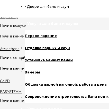
Двери для бань и саун
Печи для бани
Ферингер
Услуги для бани и сауны
Печи в кожухе
Первое парение
Печи в камне
Отделка парных и саун
Атмосфера
Печи с сеткой
Установка банных печей
Печи в камне
Замеры
Grill'D
Обшивка парной вагонкой: работа и цена
EASYSTEAM
Сопровождение строительства бани под 
Печи в камне
Услуги для дома