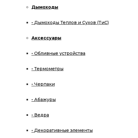
Дымоходы
Эскиз парной по вашим размерам
Дымоходы Теплов и Сухов (ТиС)
Оставить заявку
Аксессуары
Обливные устройства
Термометры
Черпаки
Ферингер
Абажуры
Главная
Ведра
Декоративные элементы
Магазин