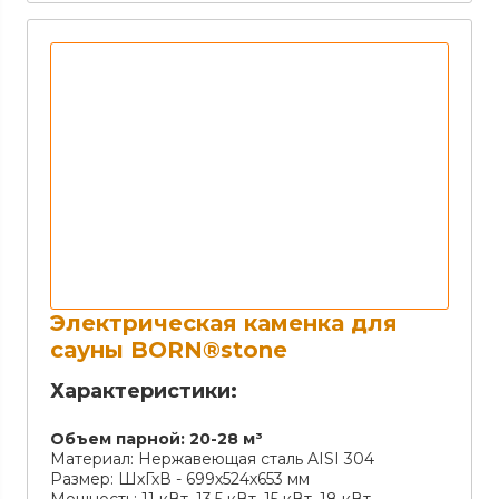
Электрическая каменка для
сауны BORN®stone
Характеристики:
Объем парной:
20-28 м³
Материал:
Нержавеющая сталь AISI 304
Размер:
ШхГхВ - 699х524х653 мм
Мощность:
11 кВт, 13,5 кВт, 15 кВт, 18 кВт